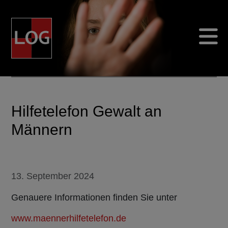
L
andshuter
O
ffensive gegen häusliche
G
ewalt
Hilfetelefon Gewalt an
Männern
Details
13. September 2024
Genauere Informationen finden Sie unter
www.maennerhilfetelefon.de